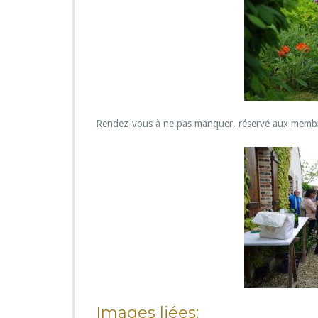
t
i
e
n
N
o
r
e
t
Rendez-vous à ne pas manquer, réservé aux membres
Images liées: