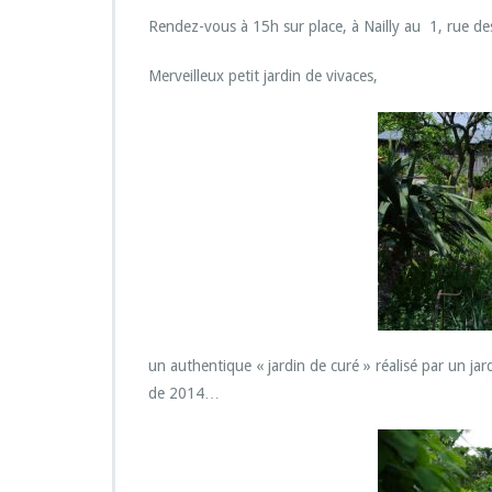
u
r
Rendez-vous à 15h sur place, à Nailly au 1, rue des
V
i
Merveilleux petit jardin de vivaces,
s
i
t
e
d
u
J
a
r
d
i
n
d
un authentique « jardin de curé » réalisé par un jard
e
de 2014…
S
é
b
a
s