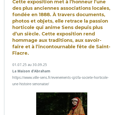
Cette exposition met à l’honneur l’une
c
des plus anciennes associations locales,
i
é
fondée en 1888. À travers documents,
t
photos et objets, elle retrace la passion
é
horticole qui anime Sens depuis plus
h
d’un siècle. Cette exposition rend
o
r
hommage aux traditions, aux savoir-
t
faire et à l’incontournable fête de Saint-
i
Fiacre.
c
o
01.07.25 au 30.09.25
l
e
La Maison d’Abraham
:
https://www.ville-sens.fr/evenements-cpt/la-societe-horticole-
u
une-histoire-senonaise/
n
e
h
i
s
t