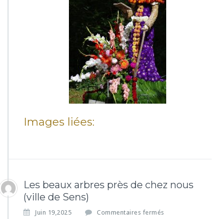
o
i
r
e
S
é
n
o
n
a
i
s
Images liées:
e
(v
i
l
l
e
d
Les beaux arbres près de chez nous
e
(ville de Sens)
S
e
s
Juin 19,2025
Commentaires fermés
n