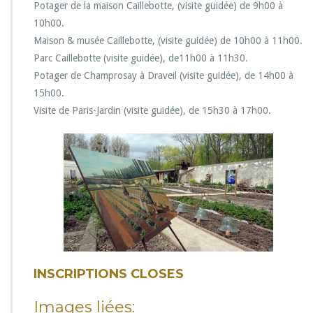
Potager de la maison Caillebotte, (visite guidée) de 9h00 à
g
10h00.
e
e
Maison & musée Caillebotte, (visite guidée) de 10h00 à 11h00.
n
Parc Caillebotte (visite guidée), de11h00 à 11h30.
E
Potager de Champrosay à Draveil (visite guidée), de 14h00 à
s
15h00.
s
o
Visite de Paris-Jardin (visite guidée), de 15h30 à 17h00.
n
n
e
:
«
D
u
p
o
t
a
INSCRIPTIONS CLOSES
g
e
r
Images liées: