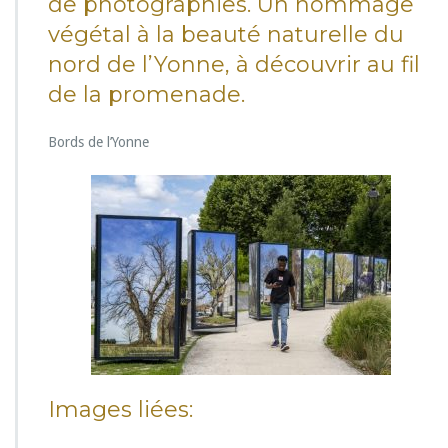
de photographies. Un hommage
h
végétal à la beauté naturelle du
e
z
nord de l’Yonne, à découvrir au fil
n
de la promenade.
o
u
s
Bords de l’Yonne
(v
i
l
l
e
d
e
S
e
n
s)
Images liées: