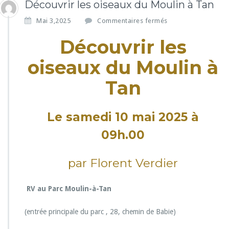
Découvrir les oiseaux du Moulin à Tan
s
Mai 3,2025
Commentaires fermés
u
Découvrir les
r
D
oiseaux du Moulin à
é
c
Tan
o
u
v
r
Le samedi 10 mai 2025 à
i
09h.00
r
l
e
par Florent Verdier
s
o
i
RV au Parc Moulin-à-Tan
s
e
(entrée principale du parc , 28, chemin de Babie)
a
u