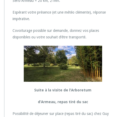
Sens-Armeau = 20 km, 21mn.
u
e
n
Espérant votre présence (et une météo clémente), réponse
t
impérative.
i
n
Covoiturage possible sur demande, donnez vos places
disponibles ou votre souhait d’être transporté.
Suite à la visite de l’Arboretum
d’Armeau, repas tiré du sac
Possibilité de déjeuner sur place (repas tiré du sac) chez Guy