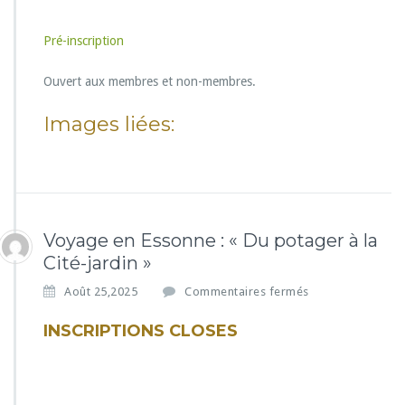
Pré-inscription
Ouvert aux membres et non-membres.
Images liées:
Voyage en Essonne : « Du potager à la
Cité-jardin »
s
Août 25,2025
Commentaires fermés
u
r
INSCRIPTIONS CLOSES
V
o
y
a