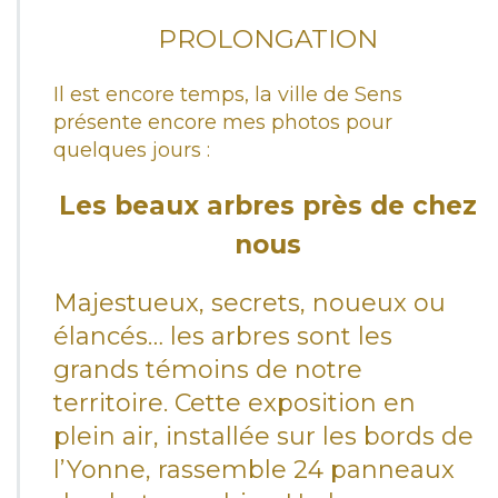
u
s)
r
PROLONGATION
L
e
Il est encore temps, la ville de Sens
s
b
présente encore mes photos pour
e
quelques jours :
a
u
Les beaux arbres près de chez
x
a
nous
r
b
r
Majestueux, secrets, noueux ou
e
élancés… les arbres sont les
s
p
grands témoins de notre
r
territoire. Cette exposition en
è
s
plein air, installée sur les bords de
d
l’Yonne, rassemble 24 panneaux
e
c