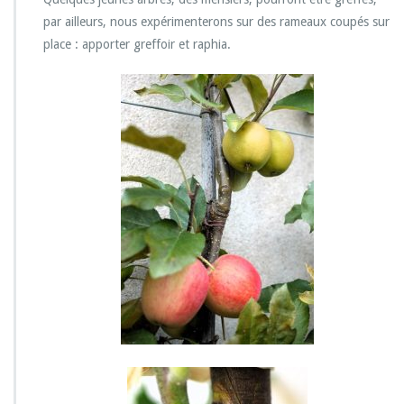
t
par ailleurs, nous expérimenterons sur des rameaux coupés sur
«
place : apporter greffoir et raphia.
c
h
i
p
-
b
u
d
d
i
n
g
»