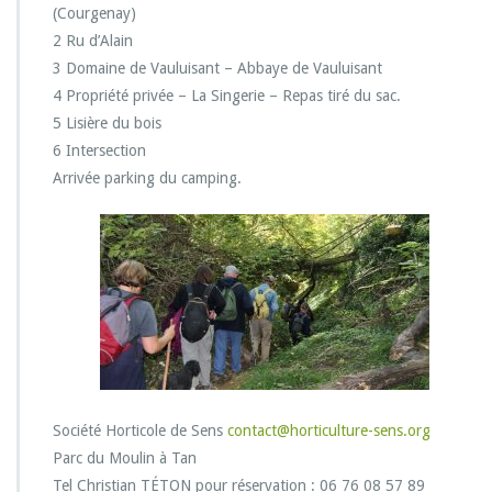
l
(Courgenay)
a
2 Ru d’Alain
S
3 Domaine de Vauluisant – Abbaye de Vauluisant
o
4 Propriété privée – La Singerie – Repas tiré du sac.
c
i
5 Lisière du bois
é
6 Intersection
t
Arrivée parking du camping.
é
H
o
r
t
i
c
o
l
e
d
e
Société Horticole de Sens
contact@horticulture-sens.org
S
Parc du Moulin à Tan
e
Tel Christian TÉTON pour réservation : 06 76 08 57 89