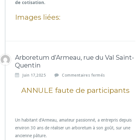
de cotisation.
Images liées:
Arboretum d’Armeau, rue du Val Saint-
Quentin
s
Juin 17,2025
Commentaires fermés
u
r
ANNULE faute de participants
A
r
b
o
r
Un habitant d’Armeau, amateur passionné, a entrepris depuis
e
environ 30 ans de réaliser un arboretum à son goût, sur une
t
ancienne pâture.
u