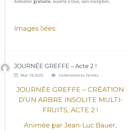
Animation
gratuite
, ouverte à tous, sans inscription.
Images liées:
JOURNÉE GREFFE – Acte 2 !
s
Mar 18,2025
Commentaires fermés
u
r
JOURNÉE GREFFE – CRÉATION
J
D’UN ARBRE INSOLITE MULTI-
O
U
FRUITS, ACTE 2 !
R
N
É
Animée par Jean-Luc Bauer,
E