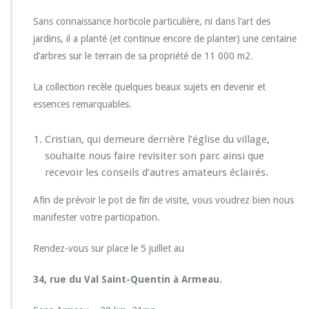
m
Sans connaissance horticole particulière, ni dans l’art des
d’A
r
jardins, il a planté (et continue encore de planter) une centaine
m
d’arbres sur le terrain de sa propriété de 11 000 m2.
e
a
La collection recèle quelques beaux sujets en devenir et
u,
essences remarquables.
r
u
e
Cristian, qui demeure derrière l’église du village,
d
souhaite nous faire revisiter son parc ainsi que
u
recevoir les conseils d’autres amateurs éclairés.
V
a
Afin de prévoir le pot de fin de visite, vous voudrez bien nous
l
S
manifester votre participation.
a
i
Rendez-vous sur place le 5 juillet au
n
t
34, rue du Val Saint-Quentin à Armeau.
-
Q