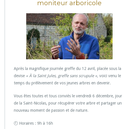
moniteur arboricole
G
R
E
F
F
E
–
A
c
t
e
2
Après la magnifique journée greffe du 12 avril, placée sous la
!
devise
« À la Saint Jules, greffe sans scrupule »,
voici venu le
temps du prélèvement de vos jeunes arbres en devenir.
Vous êtes toutes et tous conviés le vendredi 6 décembre, jour
de la Saint-Nicolas, pour récupérer votre arbre et partager un
nouveau moment de passion et de nature.
🕘 Horaires : 9h à 16h