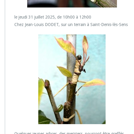
f
f
le jeudi 31 juillet 2025, de 10h00 à 12h00
a
g
Chez Jean-Louis DODET, sur un terrain à Saint-Denis-lès-Sens
e
:
g
r
e
f
f
e
e
n
é
c
u
s
s
o
n
e
Quelques jeunes arbres, des merisiers, pourront être greffés,