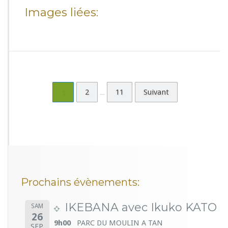
Images liées:
1
2
11
Suivant
…
Prochains évènements:
IKEBANA avec Ikuko KATO
SAM
26
9h00
PARC DU MOULIN A TAN
SEP