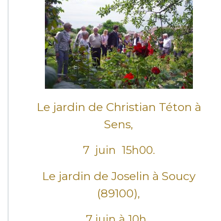
t
i
o
n
2
0
2
5
–
Le jardin de Christian Téton à
Sens,
7 juin 15h00.
Le jardin de Joselin à Soucy
(89100),
7 juin à 10h .