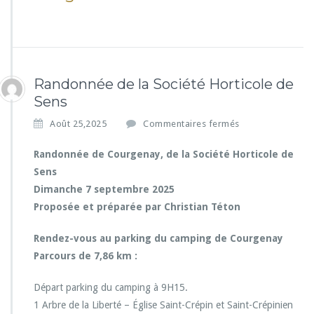
à
l
a
C
i
t
Randonnée de la Société Horticole de
é
Sens
-
j
s
Août 25,2025
Commentaires fermés
a
u
r
r
Randonnée de Courgenay, de la Société Horticole de
d
R
Sens
i
a
n
Dimanche 7 septembre 2025
n
»
Proposée et préparée par Christian Téton
d
o
n
Rendez-vous au parking du camping de Courgenay
n
Parcours de 7,86 km :
é
e
Départ parking du camping à 9H15.
d
1 Arbre de la Liberté – Église Saint-Crépin et Saint-Crépinien
e