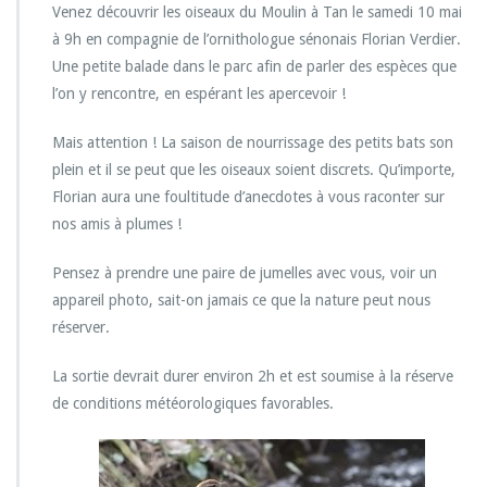
Venez découvrir les oiseaux du Moulin à Tan le samedi 10 mai
x
d
à 9h en compagnie de l’ornithologue sénonais Florian Verdier.
u
Une petite balade dans le parc afin de parler des espèces que
M
l’on y rencontre, en espérant les apercevoir !
o
u
Mais attention ! La saison de nourrissage des petits bats son
l
i
plein et il se peut que les oiseaux soient discrets. Qu’importe,
n
Florian aura une foultitude d’anecdotes à vous raconter sur
à
nos amis à plumes !
T
a
Pensez à prendre une paire de jumelles avec vous, voir un
n
appareil photo, sait-on jamais ce que la nature peut nous
réserver.
La sortie devrait durer environ 2h et est soumise à la réserve
de conditions météorologiques favorables.