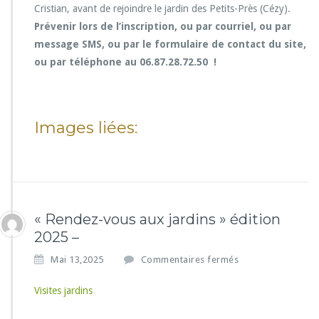
Cristian, avant de rejoindre le jardin des Petits-Près (Cézy).
Prévenir lors de l’inscription, ou par courriel, ou par
message SMS, ou par le formulaire de contact du site,
ou par téléphone au 06.87.28.72.50 !
Images liées:
« Rendez-vous aux jardins » édition
2025 –
s
Mai 13,2025
Commentaires fermés
u
r
Visites jardins
« R
e