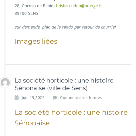
n
28, Chemin de Babie
christian.teton@orange.fr
s
89100 SENS
sur demande, plan de la rando par retour de courriel
Images liées:
La société horticole : une histoire
Sénonaise (ville de Sens)
s
Juin 19,2025
Commentaires fermés
u
r
La société horticole : une histoire
L
Sénonaise
a
s
o