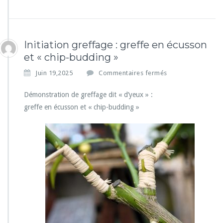
Initiation greffage : greffe en écusson
et « chip-budding »
s
Juin 19,2025
Commentaires fermés
u
r
Démonstration de greffage dit « d’yeux » :
I
greffe en écusson et « chip-budding »
n
i
t
i
a
t
i
o
n
g
r
e