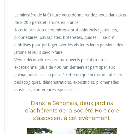
n
d
Le ministère de la Culture vous donne rendez-vous dans plus
e
de 2 200 parcs et jardins en France.
z
-
A cette occasion de nombreux professionnels : jardiniers,
v
propriétaires, paysagistes, botanistes, guides … seront
o
mobilisés pour partager avec les visiteurs leurs passions des
u
jardins et leurs savoir-faire.
s
a
Venez découvrir ces jardins, ouverts parfois à titre
u
exceptionnel (plus de 400 l’an dernier) et participer aux
x
animations mises en place à cette unique occasion : ateliers
j
pédagogiques, démonstrations, expositions, promenades
a
r
musicales, conférences, spectacles…
d
i
Dans le Sénonais, deux jardins
n
d’adhérents de la Société Horticole
s »
s’associent à cet évènement:
é
d
i