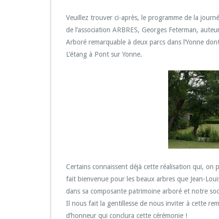
u
r
Veuillez trouver ci-après, le programme de la journ
R
de l’association ARBRES, Georges Feterman, auteur 
e
Arboré remarquable à deux parcs dans l’Yonne dont
m
L’étang à Pont sur Yonne.
i
s
e
d’u
n
l
a
b
e
l
E
n
Certains connaissent déjà cette réalisation qui, on 
s
fait bienvenue pour les beaux arbres que Jean-Louis
e
dans sa composante patrimoine arboré et notre soci
m
b
Il nous fait la gentillesse de nous inviter à cette re
l
d’honneur qui conclura cette cérémonie !