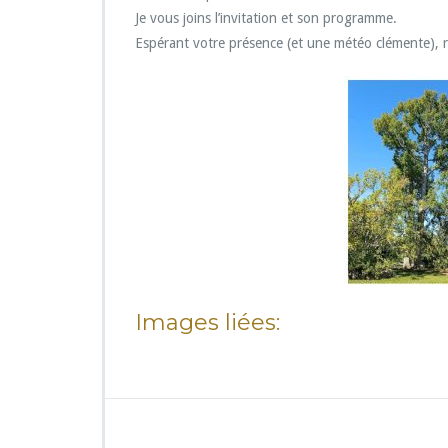
e
Je vous joins l’invitation et son programme.
A
Espérant votre présence (et une météo clémente), 
r
b
o
r
é
r
e
m
a
r
q
u
a
b
Images liées:
l
e