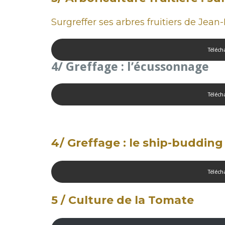
Surgreffer ses arbres fruitiers de Jean
Téléch
4/ Greffage : l’écussonnage
Téléch
4/ Greffage : le ship-budding 
Téléch
5 / Culture de la Tomate