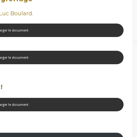
-Luc Boulard.
arger le document
arger le document
!
arger le document