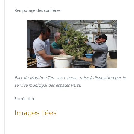
u
r
Rempotage des conifères.
R
e
n
c
o
n
t
r
e
s
e
Parc du Moulin-à-Tan, serre basse mise à disposition par le
c
service municipal des espaces verts,
t
i
Entrée libre
o
n
B
Images liées:
o
n
s