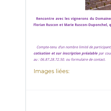
m
a
i
n
Rencontre avec les vignerons du Domaine 
e
Florian Ruscon et Marie Ruscon-Duponchel, q
d
e
s
S
Compte-tenu d’un nombre limité de participant
é
n
cotisation et sur inscription préalable
par cour
o
au : 06.87.28.72.50. ou formulaire de contact.
n
s !
Images liées: