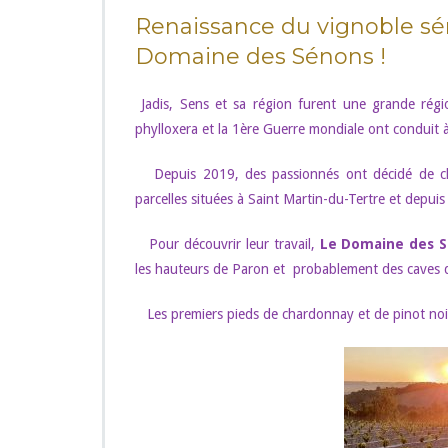
u
r
Renaissance du vignoble sé
V
Domaine des Sénons !
i
s
i
Jadis, Sens et sa région furent une grande régio
t
phylloxera et la 1ère Guerre mondiale ont conduit à 
e
-
Depuis 2019, des passionnés ont décidé de chan
d
parcelles situées à Saint Martin-du-Tertre et depuis
é
c
o
Pour découvrir leur travail,
Le Domaine des 
u
les hauteurs de Paron et probablement des caves de
v
e
Les premiers pieds de chardonnay et de pinot noir
r
t
e
d
u
D
o