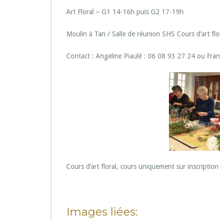
u
r
Art Floral – G1 14-16h puis G2 17-19h
C
o
Moulin à Tan / Salle de réunion SHS Cours d’art flor
u
r
Contact : Angeline Piaulé : 06 08 93 27 24 ou Fra
s
d’a
r
t
f
l
o
r
a
l
Cours d’art floral, cours uniquement sur inscription 
Images liées: