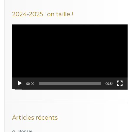
2024-2025 : on taille !
Lecteur
vidéo
00:00
00:54
Articles récents
Bonsaï