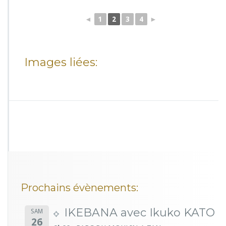
◄
1
2
3
4
►
Images liées:
Prochains évènements:
IKEBANA avec Ikuko KATO
SAM
26